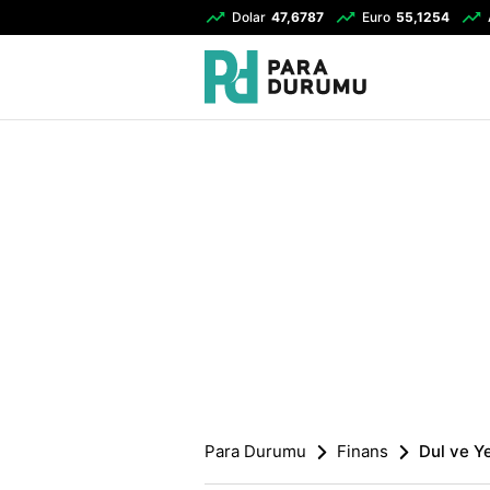
Dolar
47,6787
Euro
55,1254
Para Durumu
Finans
Dul ve Y