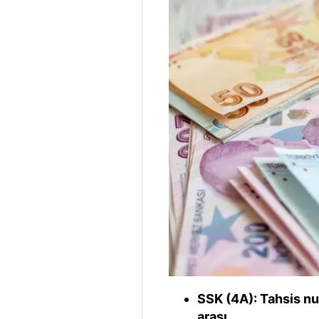
SSK (4A): Tahsis nu
arası