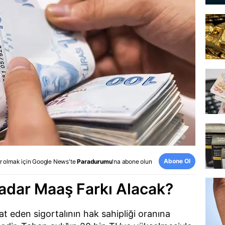
Abone Ol
r olmak için
Google News
'te
Paradurumu
'na abone olun
adar Maaş Farkı Alacak?
fat eden sigortalının hak sahipliği oranına