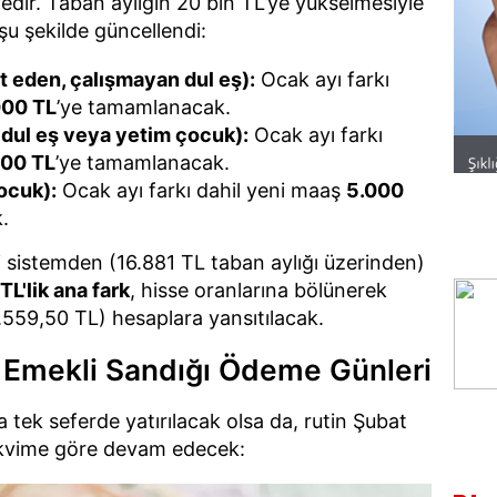
dir. Taban aylığın 20 bin TL’ye yükselmesiyle
şu şekilde güncellendi:
t eden, çalışmayan dul eş):
Ocak ayı farkı
000 TL
’ye tamamlanacak.
dul eş veya yetim çocuk):
Ocak ayı farkı
000 TL
’ye tamamlanacak.
ocuk):
Ocak ayı farkı dahil yeni maaş
5.000
.
 sistemden (16.881 TL taban aylığı üzerinden)
TL'lik ana fark
, hisse oranlarına bölünerek
.559,50 TL) hesaplara yansıtılacak.
 Emekli Sandığı Ödeme Günleri
 tek seferde yatırılacak olsa da, rutin Şubat
takvime göre devam edecek: