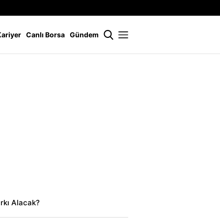
İstanbul
21 °
Kariyer
Canlı Borsa
Gündem
rkı Alacak?