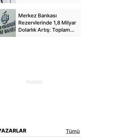
Yansıyacak mı?
Merkez Bankası
Rezervlerinde 1,8 Milyar
Dolarlık Artış: Toplam
Rezerv 164,4 Milyar
Dolar Oldu
YAZARLAR
Tümü