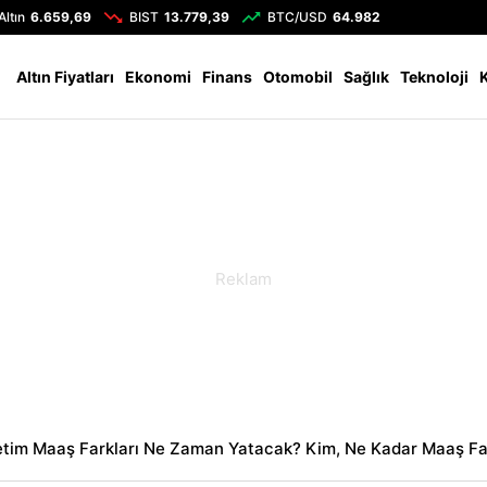
Altın
6.659,69
BIST
13.779,39
BTC/USD
64.982
Altın Fiyatları
Ekonomi
Finans
Otomobil
Sağlık
Teknoloji
etim Maaş Farkları Ne Zaman Yatacak? Kim, Ne Kadar Maaş Fa