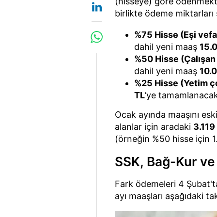
(hisseye) göre ödenmekte
birlikte ödeme miktarları 
%75 Hisse (Eşi vefa
dahil yeni maaş
15.
%50 Hisse (Çalışan 
dahil yeni maaş
10.
%25 Hisse (Yetim ç
TL
’ye tamamlanacak
Ocak ayında maaşını eski
alanlar için aradaki
3.119 
(örneğin %50 hisse için 1
SSK, Bağ-Kur ve
Fark ödemeleri 4 Şubat'ta
ayı maaşları aşağıdaki 