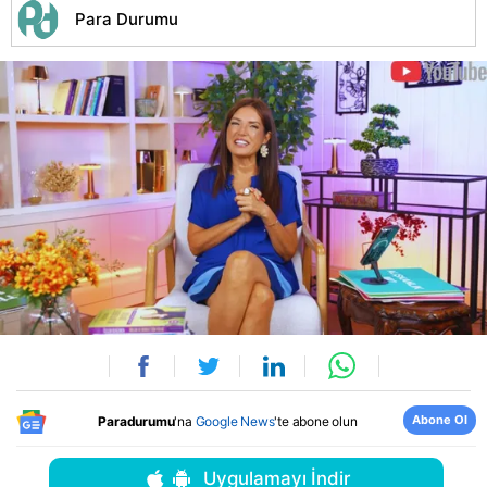
Para Durumu
Abone Ol
Paradurumu
'na
Google News
'te abone olun
Uygulamayı İndir