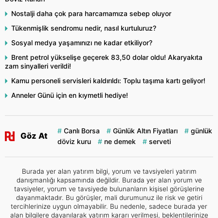
Nostalji daha çok para harcamamıza sebep oluyor
Tükenmişlik sendromu nedir, nasıl kurtuluruz?
Sosyal medya yaşamınızı ne kadar etkiliyor?
Brent petrol yükselişe geçerek 83,50 dolar oldu! Akaryakıta
zam sinyalleri verildi!
Kamu personeli servisleri kaldırıldı: Toplu taşıma kartı geliyor!
Anneler Günü için en kıymetli hediye!
Canlı Borsa
Günlük Altın Fiyatları
günlük
Göz At
döviz kuru
ne demek
serveti
Burada yer alan yatırım bilgi, yorum ve tavsiyeleri yatırım
danışmanlığı kapsamında değildir. Burada yer alan yorum ve
tavsiyeler, yorum ve tavsiyede bulunanların kişisel görüşlerine
dayanmaktadır. Bu görüşler, mali durumunuz ile risk ve getiri
tercihlerinize uygun olmayabilir. Bu nedenle, sadece burada yer
alan bilgilere dayanılarak yatırım kararı verilmesi, beklentilerinize