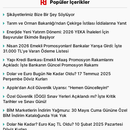
Popüler İçerikler
Şikâyetlerimiz Bize Bir Şey Söylüyor
Tarım ve Orman Bakanlığı'ndan Çekirge İstilası İddialarına Yanıt
Enerjide Yeni Yatırım Dönemi: 2026 YEKA İhaleleri İçin
Başvurular Ekimde Başlıyor
Nisan 2026 Emekli Promosyonları! Bankalar Yarışa Girdi: İşte
31.000 TL’ye Varan Ödeme Listesi
Yapı Kredi Bankası Emekli Maaş Promosyon Rakamlarını
Açıkladı: İşte Bankanın Güncel Promosyon Rakamı
Dolar ve Euro Bugün Ne Kadar Oldu? 17 Temmuz 2025
Perşembe Döviz Kurları
Apple'dan Acil Güvenlik Uyarısı: "Hemen Güncelleyin!"
Özel Güvenlik (ÖGG) Sınav Yerleri Açıklandı mı? İşte Kritik
Tarihler ve Sınav Günü!
BİM Marketlerin İndirim Yağmuru: 30 Mayıs Cuma Gününe Özel
BİM İndirim Kataloğunda Yok Yok
Dolar Ne Kadar? Euro Kaç TL Oldu? 10 Şubat 2025 Pazartesi
Döviz Kurları