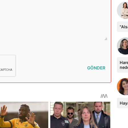
"Al
Hare
ned
GÖNDER
Haya