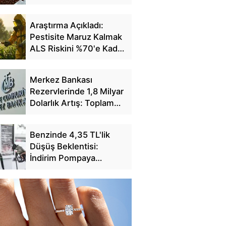
Fiyatlarını Açıkladı
Araştırma Açıkladı:
Pestisite Maruz Kalmak
ALS Riskini %70'e Kadar
Artırıyor
Merkez Bankası
Rezervlerinde 1,8 Milyar
Dolarlık Artış: Toplam
Rezerv 164,4 Milyar
Dolar Oldu
Benzinde 4,35 TL'lik
Düşüş Beklentisi:
İndirim Pompaya
Yansıyacak mı?