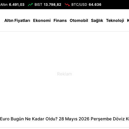
Altın
6.491,03
BIST
13.798,82
BTC/USD
64.636
Altın Fiyatları
Ekonomi
Finans
Otomobil
Sağlık
Teknoloji
 Euro Bugün Ne Kadar Oldu? 28 Mayıs 2026 Perşembe Döviz Ku