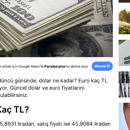
Abone Ol
r olmak için
Google News
'te
Paradurumu
'na abone olun
rdüncü gününde, dolar ne kadar? Euro kaç TL
yor. Güncel dolar ve euro fiyatlarını
abilirsiniz.
Kaç TL?
45,8931 liradan, satış fiyatı ise 45,9084 liradan