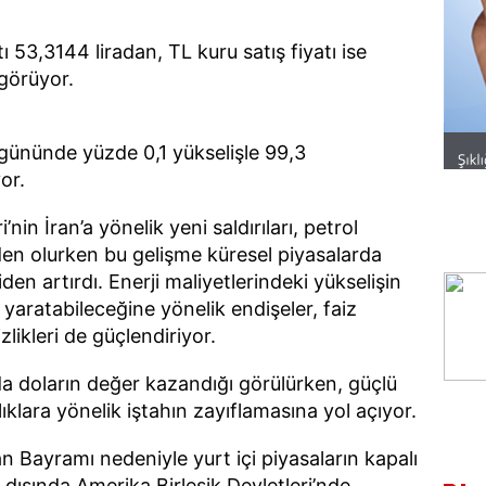
ı 53,3144 liradan, TL kuru satış fiyatı ise
görüyor.
 gününde yüzde 0,1 yükselişle 99,3
or.
’nin İran’a yönelik yeni saldırıları, petrol
den olurken bu gelişme küresel piyasalarda
den artırdı. Enerji maliyetlerindeki yükselişin
yaratabileceğine yönelik endişeler, faiz
sizlikleri de güçlendiriyor.
da doların değer kazandığı görülürken, güçlü
ıklara yönelik iştahın zayıflamasına yol açıyor.
 Bayramı nedeniyle yurt içi piyasaların kapalı
t dışında Amerika Birleşik Devletleri’nde