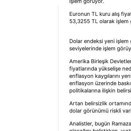
işlem görüyor.
Euronun TL kuru alış fiyat
53,3255 TL olarak işlem 
Dolar endeksi yeni işlem
seviyelerinde işlem görüy
Amerika Birleşik Devletleri
fiyatlarında yükselişe ne
enflasyon kaygılarını yeni
enflasyon üzerinde baskı 
politikalarına ilişkin belir
Artan belirsizlik ortamın
dolar görünümü riskli varl
Analistler, bugün Ramazan
olacağını belirtirken, yur