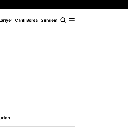
İstanbul
21 °
Kariyer
Canlı Borsa
Gündem
rları