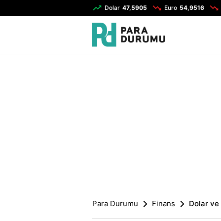
Dolar
47,5905
Euro
54,9516
Para Durumu
Finans
Dolar ve