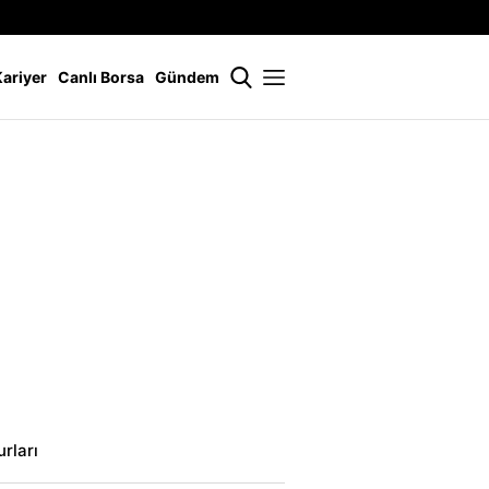
İstanbul
21 °
Kariyer
Canlı Borsa
Gündem
rları