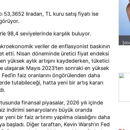
ı 53,3652 liradan, TL kuru satış fiyatı ise
görüyor.
le 98,4 seviyelerinde karşılık buluyor.
kroekonomik veriler de enflasyonist baskının
et etti. Nisan döneminde üretici fiyat endeksi
n yüksek aylık artışını kaydederken, tüketici
e ulaşarak Mayıs 2023’ten sonraki en yüksek
o, Fed’in faiz oranlarını öngörülenden daha
de tutabileceği, hatta yeni bir artış kararı
dı.
usunda finansal piyasalar, 2026 yılı içinde
aiz indirimi senaryolarını büyük oranda
r yeni bir faiz artırımı yapılma olasılığını daha
aya başladı. Diğer taraftan, Kevin Warsh’ın Fed