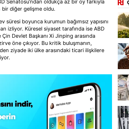
ABD Senatosu’ndan oldukça az bir oy farkıyla
bir diğer gelişme oldu.
örev süresi boyunca kurumun bağımsız yapısını
an izliyor. Küresel siyaset tarafında ise ABD
 Çin Devlet Başkanı Xi Jinping arasında
rve öne çıkıyor. Bu kritik buluşmanın,
en ziyade iki ülke arasındaki ticari ilişkilere
iyor.