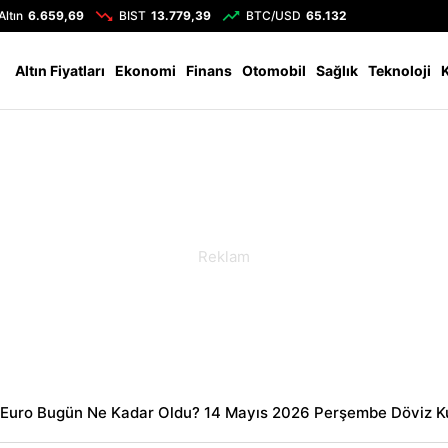
Altın
6.659,69
BIST
13.779,39
BTC/USD
65.132
Altın Fiyatları
Ekonomi
Finans
Otomobil
Sağlık
Teknoloji
 Euro Bugün Ne Kadar Oldu? 14 Mayıs 2026 Perşembe Döviz Ku