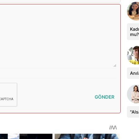
Kadı
mu?
Anıl
GÖNDER
"Al