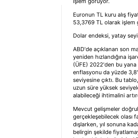
işlem görüyor.
Euronun TL kuru alış fiyat
53,3769 TL olarak işlem 
Dolar endeksi, yatay seyir
ABD'de açıklanan son ma
yeniden hızlandığına işar
(ÜFE) 2022'den bu yana e
enflasyonu da yüzde 3,8'
seviyesine çıktı. Bu tabl
uzun süre yüksek seviyeler
alabileceği ihtimalini artır
Mevcut gelişmeler doğrult
gerçekleşebilecek olası f
dışlarken, yıl sonuna kada
belirgin şekilde fiyatlam