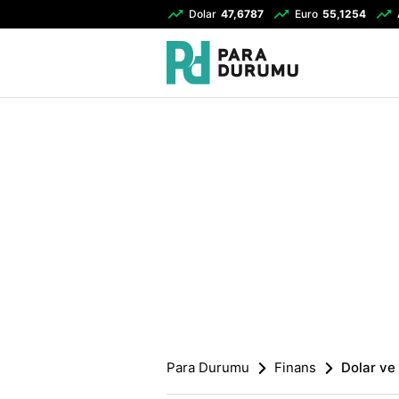
Dolar
47,6787
Euro
55,1254
Para Durumu
Finans
Dolar ve