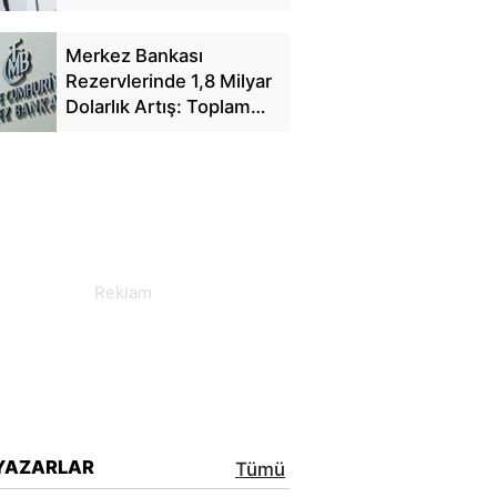
Yansıyacak mı?
Merkez Bankası
Rezervlerinde 1,8 Milyar
Dolarlık Artış: Toplam
Rezerv 164,4 Milyar
Dolar Oldu
YAZARLAR
Tümü