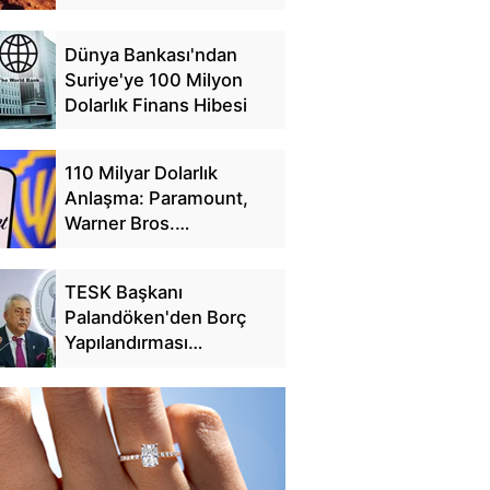
Dünya Bankası'ndan
Suriye'ye 100 Milyon
Dolarlık Finans Hibesi
110 Milyar Dolarlık
Anlaşma: Paramount,
Warner Bros.
Discovery'yi Satın Alıyor
TESK Başkanı
Palandöken'den Borç
Yapılandırması
Açıklaması: 25 Günde
228 Bin Başvuru