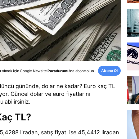
Abone Ol
r olmak için
Google News
'te
Paradurumu
'na abone olun
rdüncü gününde, dolar ne kadar? Euro kaç TL
yor. Güncel dolar ve euro fiyatlarını
abilirsiniz.
Kaç TL?
45,4288 liradan, satış fiyatı ise 45,4412 liradan