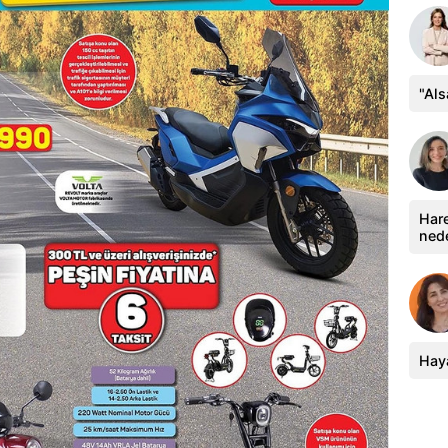
"Al
Hare
ned
Haya