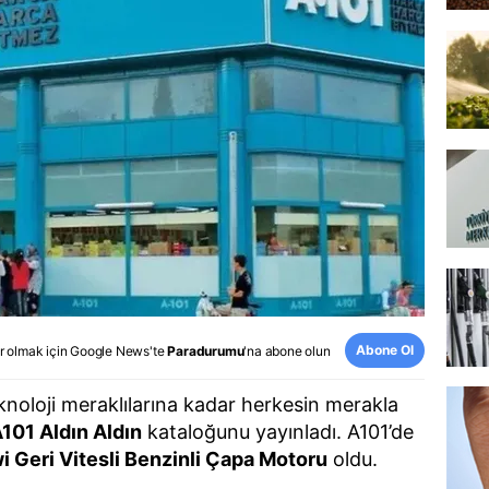
Abone Ol
r olmak için
Google News
'te
Paradurumu
'na abone olun
knoloji meraklılarına kadar herkesin merakla
101 Aldın Aldın
kataloğunu yayınladı. A101’de
i Geri Vitesli Benzinli Çapa Motoru
oldu.