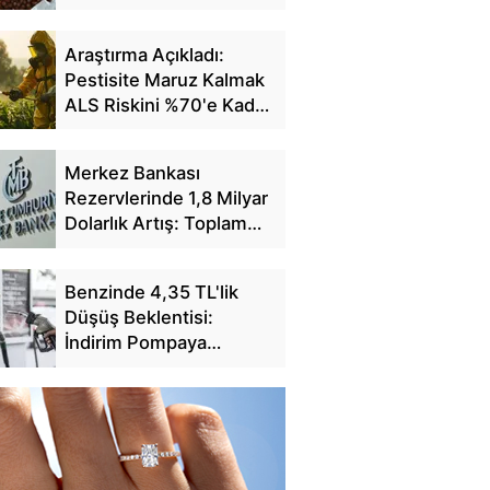
Fiyatlarını Açıkladı
Araştırma Açıkladı:
Pestisite Maruz Kalmak
ALS Riskini %70'e Kadar
Artırıyor
Merkez Bankası
Rezervlerinde 1,8 Milyar
Dolarlık Artış: Toplam
Rezerv 164,4 Milyar
Dolar Oldu
Benzinde 4,35 TL'lik
Düşüş Beklentisi:
İndirim Pompaya
Yansıyacak mı?