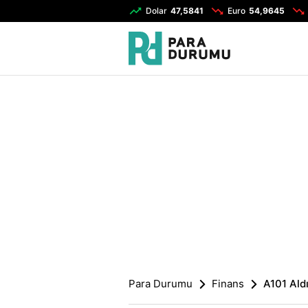
Dolar
47,5841
Euro
54,9645
Para Durumu
Finans
A101 Aldı