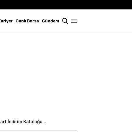
İstanbul
21 °
Kariyer
Canlı Borsa
Gündem
Mart İndirim Kataloğu…