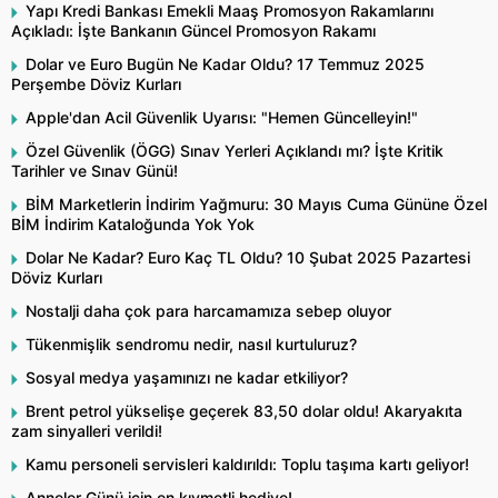
Yapı Kredi Bankası Emekli Maaş Promosyon Rakamlarını
Açıkladı: İşte Bankanın Güncel Promosyon Rakamı
Dolar ve Euro Bugün Ne Kadar Oldu? 17 Temmuz 2025
Perşembe Döviz Kurları
Apple'dan Acil Güvenlik Uyarısı: "Hemen Güncelleyin!"
Özel Güvenlik (ÖGG) Sınav Yerleri Açıklandı mı? İşte Kritik
Tarihler ve Sınav Günü!
BİM Marketlerin İndirim Yağmuru: 30 Mayıs Cuma Gününe Özel
BİM İndirim Kataloğunda Yok Yok
Dolar Ne Kadar? Euro Kaç TL Oldu? 10 Şubat 2025 Pazartesi
Döviz Kurları
Nostalji daha çok para harcamamıza sebep oluyor
Tükenmişlik sendromu nedir, nasıl kurtuluruz?
Sosyal medya yaşamınızı ne kadar etkiliyor?
Brent petrol yükselişe geçerek 83,50 dolar oldu! Akaryakıta
zam sinyalleri verildi!
Kamu personeli servisleri kaldırıldı: Toplu taşıma kartı geliyor!
Anneler Günü için en kıymetli hediye!