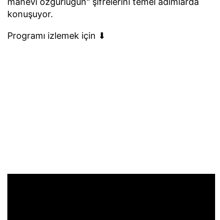
manevi özgürlüğün" şifrelerini temel adımlarda
konuşuyor.
Programı izlemek için ⬇︎