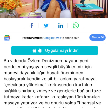
Abone Ol
Paradurumu
'na
Google News
'te abone olun
Uygulamayı İndir
Bu videoda Özlem Denizmen hayatın yeni
perdelerini yaşayan sevgili büyüklerimiz için
manevi dayanıklılığın hayati öneminden
başlayarak kendinize ait bir anlam yaratmaya,
"çocuklara yük olma" korkusundan kurtulup
sağlıklı sınırlar çizmeye ve gençlerle bağları taze
tutmaya kadar kafanızı kurcalayan tüm konuları
masaya yatırıyor ve bu onurlu yolda "finansal ve