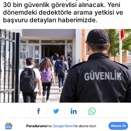
30 bin güvenlik görevlisi alınacak. Yeni
dönemdeki dedektörle arama yetkisi ve
başvuru detayları haberimizde.
Abone Ol
Paradurumu
'na
Google News
'te abone olun