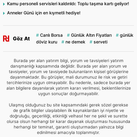
Kamu personeli servisleri kaldırıldı: Toplu taşıma kartı geliyor!
Anneler Günü için en kıymetli hediye!
Canlı Borsa
Günlük Altın Fiyatları
günlük
Göz At
döviz kuru
ne demek
serveti
Burada yer alan yatırım bilgi, yorum ve tavsiyeleri yatırım
danışmanlığı kapsamında değildir. Burada yer alan yorum ve
tavsiyeler, yorum ve tavsiyede bulunanların kişisel görüşlerine
dayanmaktadır. Bu görüşler, mali durumunuz ile risk ve getiri
tercihlerinize uygun olmayabilir. Bu nedenle, sadece burada yer
alan bilgilere dayanılarak yatırım kararı verilmesi, beklentilerinize
uygun sonuçlar doğurmayabilir.
Ulaşmış olduğunuz bu site kapsamındaki gerek sözel gerekse
de grafik bilgiler ulaşılabilen ilk kaynaklardan iyi niyetle ve
doğruluğu, geçerliliği, etkinliği velhasıl her ne şekil ve surette
olursa olsun herhangi bir karar dayanak oluşturması hususunda
herhangi bir teminat, garanti oluşturmadan yalnızca bilgi
edinilmesi amacıyla toplanmıştır.