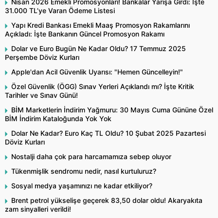
Nisan 2026 Emekli Promosyonları! Bankalar Yarışa Girdi: İşte
31.000 TL’ye Varan Ödeme Listesi
Yapı Kredi Bankası Emekli Maaş Promosyon Rakamlarını
Açıkladı: İşte Bankanın Güncel Promosyon Rakamı
Dolar ve Euro Bugün Ne Kadar Oldu? 17 Temmuz 2025
Perşembe Döviz Kurları
Apple'dan Acil Güvenlik Uyarısı: "Hemen Güncelleyin!"
Özel Güvenlik (ÖGG) Sınav Yerleri Açıklandı mı? İşte Kritik
Tarihler ve Sınav Günü!
BİM Marketlerin İndirim Yağmuru: 30 Mayıs Cuma Gününe Özel
BİM İndirim Kataloğunda Yok Yok
Dolar Ne Kadar? Euro Kaç TL Oldu? 10 Şubat 2025 Pazartesi
Döviz Kurları
Nostalji daha çok para harcamamıza sebep oluyor
Tükenmişlik sendromu nedir, nasıl kurtuluruz?
Sosyal medya yaşamınızı ne kadar etkiliyor?
Brent petrol yükselişe geçerek 83,50 dolar oldu! Akaryakıta
zam sinyalleri verildi!