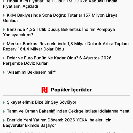
Fındık Alım Fiyatları Belli Oldu: TMO 2026 Kabuklu Fındık
Fiyatlarını Açıkladı
KKM Bakiyesinde Sona Doğru: Tutarlar 157 Milyon Liraya
Geriledi
Benzinde 4,35 TL'lik Düşüş Beklentisi: İndirim Pompaya
Yansıyacak mı?
Merkez Bankası Rezervlerinde 1,8 Milyar Dolarlık Artış: Toplam
Rezerv 164,4 Milyar Dolar Oldu
Dolar ve Euro Bugün Ne Kadar Oldu? 6 Ağustos 2026
Perşembe Döviz Kurları
"Alsam mı Beklesem mi?"
Popüler İçerikler
Şikâyetlerimiz Bize Bir Şey Söylüyor
Tarım ve Orman Bakanlığı'ndan Çekirge İstilası İddialarına Yanıt
Enerjide Yeni Yatırım Dönemi: 2026 YEKA İhaleleri İçin
Başvurular Ekimde Başlıyor