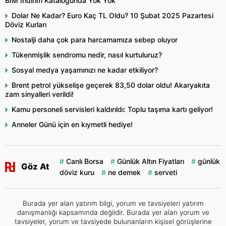
BİM İndirim Kataloğunda Yok Yok
Dolar Ne Kadar? Euro Kaç TL Oldu? 10 Şubat 2025 Pazartesi
Döviz Kurları
Nostalji daha çok para harcamamıza sebep oluyor
Tükenmişlik sendromu nedir, nasıl kurtuluruz?
Sosyal medya yaşamınızı ne kadar etkiliyor?
Brent petrol yükselişe geçerek 83,50 dolar oldu! Akaryakıta
zam sinyalleri verildi!
Kamu personeli servisleri kaldırıldı: Toplu taşıma kartı geliyor!
Anneler Günü için en kıymetli hediye!
Canlı Borsa
Günlük Altın Fiyatları
günlük
Göz At
döviz kuru
ne demek
serveti
Burada yer alan yatırım bilgi, yorum ve tavsiyeleri yatırım
danışmanlığı kapsamında değildir. Burada yer alan yorum ve
tavsiyeler, yorum ve tavsiyede bulunanların kişisel görüşlerine