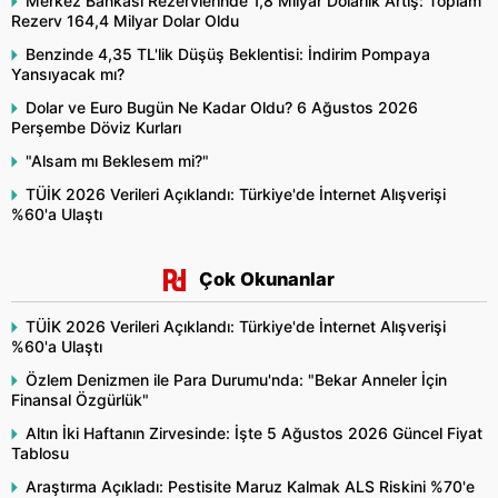
Merkez Bankası Rezervlerinde 1,8 Milyar Dolarlık Artış: Toplam
Rezerv 164,4 Milyar Dolar Oldu
Benzinde 4,35 TL'lik Düşüş Beklentisi: İndirim Pompaya
Yansıyacak mı?
Dolar ve Euro Bugün Ne Kadar Oldu? 6 Ağustos 2026
Perşembe Döviz Kurları
"Alsam mı Beklesem mi?"
TÜİK 2026 Verileri Açıklandı: Türkiye'de İnternet Alışverişi
%60'a Ulaştı
Çok Okunanlar
TÜİK 2026 Verileri Açıklandı: Türkiye'de İnternet Alışverişi
%60'a Ulaştı
Özlem Denizmen ile Para Durumu'nda: "Bekar Anneler İçin
Finansal Özgürlük"
Altın İki Haftanın Zirvesinde: İşte 5 Ağustos 2026 Güncel Fiyat
Tablosu
Araştırma Açıkladı: Pestisite Maruz Kalmak ALS Riskini %70'e