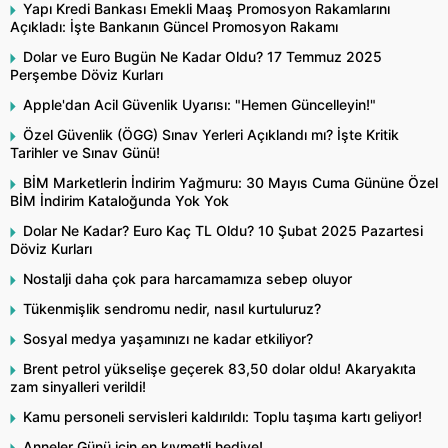
Yapı Kredi Bankası Emekli Maaş Promosyon Rakamlarını
Açıkladı: İşte Bankanın Güncel Promosyon Rakamı
Dolar ve Euro Bugün Ne Kadar Oldu? 17 Temmuz 2025
Perşembe Döviz Kurları
Apple'dan Acil Güvenlik Uyarısı: "Hemen Güncelleyin!"
Özel Güvenlik (ÖGG) Sınav Yerleri Açıklandı mı? İşte Kritik
Tarihler ve Sınav Günü!
BİM Marketlerin İndirim Yağmuru: 30 Mayıs Cuma Gününe Özel
BİM İndirim Kataloğunda Yok Yok
Dolar Ne Kadar? Euro Kaç TL Oldu? 10 Şubat 2025 Pazartesi
Döviz Kurları
Nostalji daha çok para harcamamıza sebep oluyor
Tükenmişlik sendromu nedir, nasıl kurtuluruz?
Sosyal medya yaşamınızı ne kadar etkiliyor?
Brent petrol yükselişe geçerek 83,50 dolar oldu! Akaryakıta
zam sinyalleri verildi!
Kamu personeli servisleri kaldırıldı: Toplu taşıma kartı geliyor!
Anneler Günü için en kıymetli hediye!