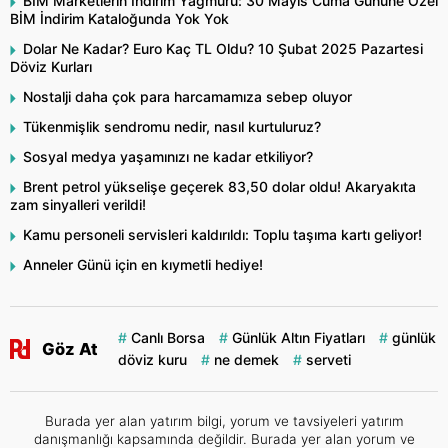
BİM Marketlerin İndirim Yağmuru: 30 Mayıs Cuma Gününe Özel
BİM İndirim Kataloğunda Yok Yok
Dolar Ne Kadar? Euro Kaç TL Oldu? 10 Şubat 2025 Pazartesi
Döviz Kurları
Nostalji daha çok para harcamamıza sebep oluyor
Tükenmişlik sendromu nedir, nasıl kurtuluruz?
Sosyal medya yaşamınızı ne kadar etkiliyor?
Brent petrol yükselişe geçerek 83,50 dolar oldu! Akaryakıta
zam sinyalleri verildi!
Kamu personeli servisleri kaldırıldı: Toplu taşıma kartı geliyor!
Anneler Günü için en kıymetli hediye!
Canlı Borsa
Günlük Altın Fiyatları
günlük
Göz At
döviz kuru
ne demek
serveti
Burada yer alan yatırım bilgi, yorum ve tavsiyeleri yatırım
danışmanlığı kapsamında değildir. Burada yer alan yorum ve