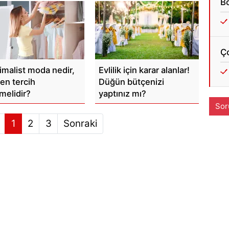
Bo
Ç
imalist moda nedir,
Evlilik için karar alanlar!
en tercih
Düğün bütçenizi
melidir?
yaptınız mı?
Sor
1
2
3
Sonraki