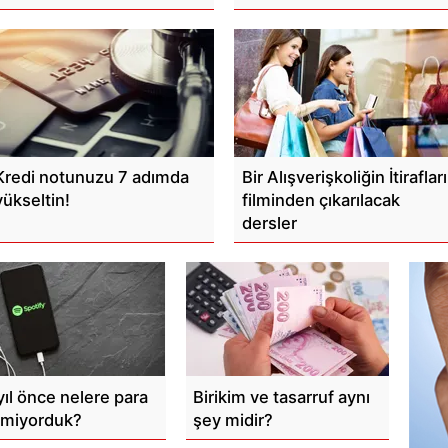
Kredi notunuzu 7 adımda
Bir Alışverişkoliğin İtirafları
yükseltin!
filminden çıkarılacak
dersler
yıl önce nelere para
Birikim ve tasarruf aynı
miyorduk?
şey midir?