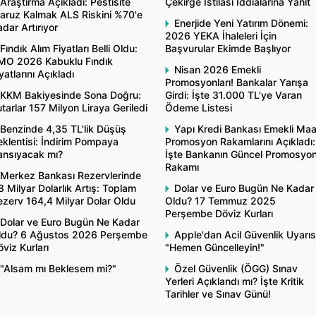
Araştırma Açıkladı: Pestisite
Çekirge İstilası İddialarına Yanıt
aruz Kalmak ALS Riskini %70'e
Enerjide Yeni Yatırım Dönemi:
dar Artırıyor
2026 YEKA İhaleleri İçin
Fındık Alım Fiyatları Belli Oldu:
Başvurular Ekimde Başlıyor
MO 2026 Kabuklu Fındık
Nisan 2026 Emekli
yatlarını Açıkladı
Promosyonları! Bankalar Yarışa
KKM Bakiyesinde Sona Doğru:
Girdi: İşte 31.000 TL’ye Varan
tarlar 157 Milyon Liraya Geriledi
Ödeme Listesi
Benzinde 4,35 TL'lik Düşüş
Yapı Kredi Bankası Emekli Ma
klentisi: İndirim Pompaya
Promosyon Rakamlarını Açıkladı:
ansıyacak mı?
İşte Bankanın Güncel Promosyo
Rakamı
Merkez Bankası Rezervlerinde
8 Milyar Dolarlık Artış: Toplam
Dolar ve Euro Bugün Ne Kadar
ezerv 164,4 Milyar Dolar Oldu
Oldu? 17 Temmuz 2025
Perşembe Döviz Kurları
Dolar ve Euro Bugün Ne Kadar
ldu? 6 Ağustos 2026 Perşembe
Apple'dan Acil Güvenlik Uyarıs
viz Kurları
"Hemen Güncelleyin!"
"Alsam mı Beklesem mi?"
Özel Güvenlik (ÖGG) Sınav
Yerleri Açıklandı mı? İşte Kritik
Tarihler ve Sınav Günü!