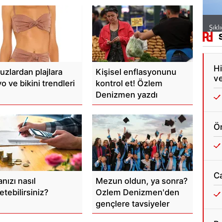
Hi
uzlardan plajlara
Kişisel enflasyonunu
ve
 ve bikini trendleri
kontrol et! Özlem
Denizmen yazdı
Ön
C
nızı nasıl
Mezun oldun, ya sonra?
tebilirsiniz?
Ozlem Denizmen'den
gençlere tavsiyeler