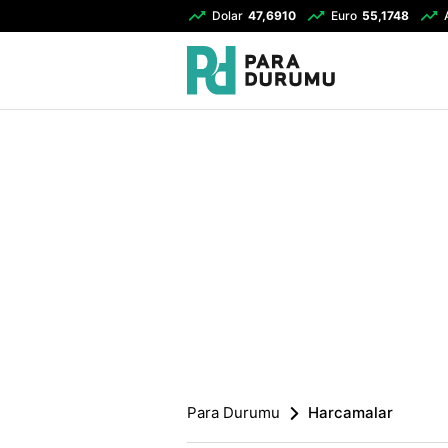
Dolar
47,6910
Euro
55,1748
Para Durumu
Harcamalar