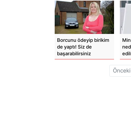
Borcunu ödeyip birikim
Min
de yaptı! Siz de
ned
başarabilirsiniz
edil
Önceki