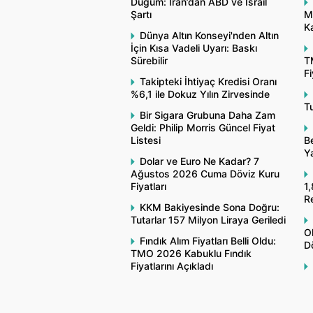
Düğüm: İran’dan ABD ve İsrail
Şartı
M
Ka
Dünya Altın Konseyi'nden Altın
İçin Kısa Vadeli Uyarı: Baskı
Sürebilir
T
Fi
Takipteki İhtiyaç Kredisi Oranı
%6,1 ile Dokuz Yılın Zirvesinde
Tu
Bir Sigara Grubuna Daha Zam
Geldi: Philip Morris Güncel Fiyat
Listesi
Be
Y
Dolar ve Euro Ne Kadar? 7
Ağustos 2026 Cuma Döviz Kuru
Fiyatları
1,
R
KKM Bakiyesinde Sona Doğru:
Tutarlar 157 Milyon Liraya Geriledi
O
Fındık Alım Fiyatları Belli Oldu:
Dö
TMO 2026 Kabuklu Fındık
Fiyatlarını Açıkladı