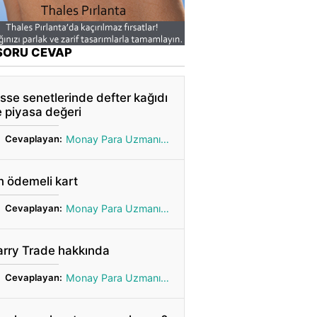
SORU CEVAP
sse senetlerinde defter kağıdı
 piyasa değeri
Cevaplayan:
Monay Para Uzmanı Gönül
 ödemeli kart
Cevaplayan:
Monay Para Uzmanı Gönül
arry Trade hakkında
Cevaplayan:
Monay Para Uzmanı Gönül