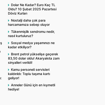
Dolar Ne Kadar? Euro Kaç TL
Oldu? 10 Şubat 2025 Pazartesi
Döviz Kurları
Nostalji daha çok para
harcamamıza sebep oluyor
Tükenmişlik sendromu nedir,
nasıl kurtuluruz?
aş
Sosyal medya yaşamınızı ne
kadar etkiliyor?
n
Brent petrol yükselişe geçerek
83,50 dolar oldu! Akaryakıta zam
sinyalleri verildi!
Kamu personeli servisleri
kaldırıldı: Toplu taşıma kartı
ı:
geliyor!
Anneler Günü için en kıymetli
hediye!