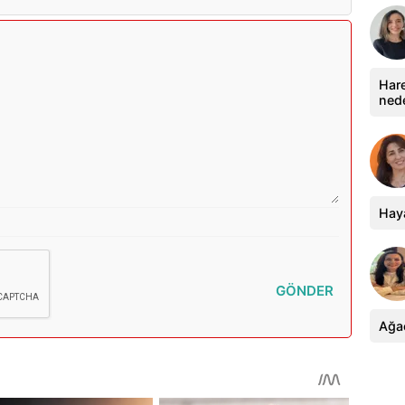
Hare
ned
Haya
GÖNDER
Ağa