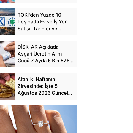
Ceza
TOKİ'den Yüzde 10
Peşinatla Ev ve İş Yeri
Satışı: Tarihler ve
Başvuru Detayları
DİSK-AR Açıkladı:
Asgari Ücretin Alım
Gücü 7 Ayda 5 Bin 576
TL Eridi
Altın İki Haftanın
Zirvesinde: İşte 5
Ağustos 2026 Güncel
Fiyat Tablosu