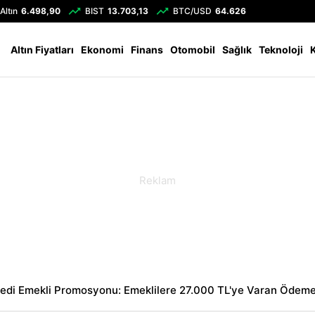
Altın
6.498,90
BIST
13.703,13
BTC/USD
64.626
Altın Fiyatları
Ekonomi
Finans
Otomobil
Sağlık
Teknoloji
redi Emekli Promosyonu: Emeklilere 27.000 TL'ye Varan Ödeme