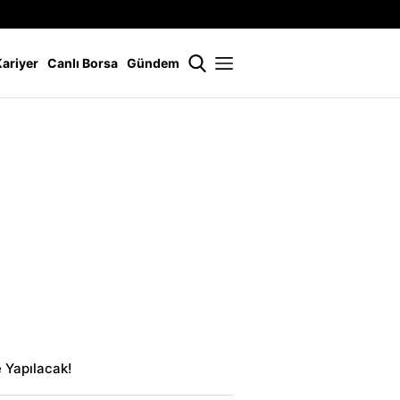
İstanbul
21 °
Kariyer
Canlı Borsa
Gündem
 Yapılacak!