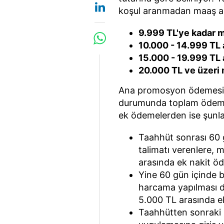
koşul aranmadan maaş ara
9.999 TL'ye kadar m
10.000 - 14.999 TL 
15.000 - 19.999 TL 
20.000 TL ve üzeri 
Ana promosyon ödemesine 
durumunda toplam ödeme t
ek ödemelerden ise şunla
Taahhüt sonrası 60 
talimatı verenlere,
arasında ek nakit ödü
Yine 60 gün içinde bi
harcama yapılması 
5.000 TL arasında ek
Taahhütten sonraki 6