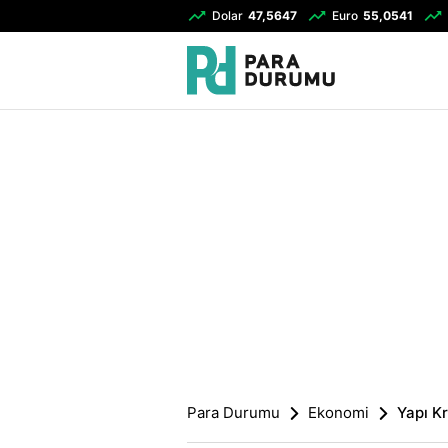
Dolar
47,5647
Euro
55,0541
Para Durumu
Ekonomi
Yapı K