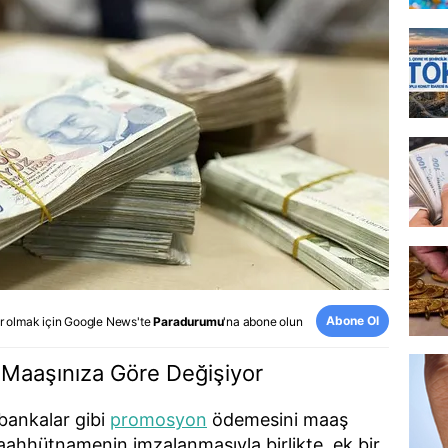
Abone Ol
r olmak için
Google News
'te
Paradurumu
'na abone olun
 Maaşınıza Göre Değişiyor
 bankalar gibi
promosyon
ödemesini maaş
 Taahhütnamenin imzalanmasıyla birlikte, ek bir