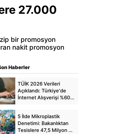
ere 27.000
azip bir promosyon
aran nakit promosyon
Son Haberler
TÜİK 2026 Verileri
Açıklandı: Türkiye'de
İnternet Alışverişi %60'a
Ulaştı
5 İlde Mikroplastik
Denetimi: Bakanlıktan
Tesislere 47,5 Milyon TL