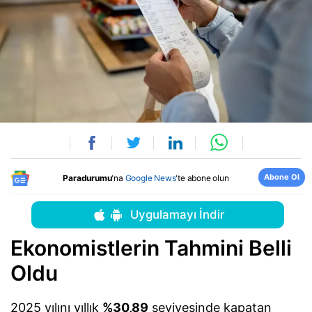
Abone Ol
Paradurumu
'na
Google News
'te abone olun
Uygulamayı İndir
Ekonomistlerin Tahmini Belli
Oldu
2025 yılını yıllık
%30,89
seviyesinde kapatan