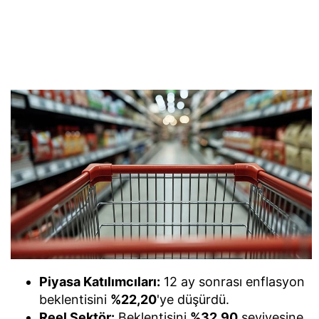
Piyasa Katılımcıları:
12 ay sonrası enflasyon
beklentisini
%22,20
'ye düşürdü.
Reel Sektör:
Beklentisini
%32,90
seviyesine