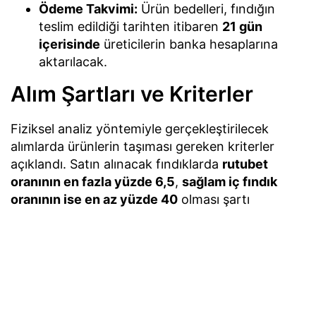
Ödeme Takvimi:
Ürün bedelleri, fındığın
teslim edildiği tarihten itibaren
21 gün
içerisinde
üreticilerin banka hesaplarına
aktarılacak.
Alım Şartları ve Kriterler
Fiziksel analiz yöntemiyle gerçekleştirilecek
alımlarda ürünlerin taşıması gereken kriterler
açıklandı. Satın alınacak fındıklarda
rutubet
oranının en fazla yüzde 6,5
,
sağlam iç fındık
oranının ise en az yüzde 40
olması şartı
aranacak. Eski ve yeni mahsulün karıştırıldığı
ürünler kesinlikle kabul edilmeyecek. Ayrıca
üreticilerin ürünlerini teslim etmeden önce iyice
kurutmaları ve 2026 yılı ÇKS kayıtlarını
güncellemeleri istendi.