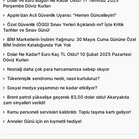
Dolar ve Euro Bugün Ne Kadar Oldu? 17 Temmuz 2025
Perşembe Döviz Kurları
Apple'dan Acil Güvenlik Uyarısı: "Hemen Güncelleyin!"
Özel Güvenlik (ÖGG) Sınav Yerleri Açıklandı mı? İşte Kritik
Tarihler ve Sınav Günü!
BİM Marketlerin İndirim Yağmuru: 30 Mayıs Cuma Gününe Özel
BİM İndirim Kataloğunda Yok Yok
Dolar Ne Kadar? Euro Kaç TL Oldu? 10 Şubat 2025 Pazartesi
Döviz Kurları
Nostalji daha çok para harcamamıza sebep oluyor
Tükenmişlik sendromu nedir, nasıl kurtuluruz?
Sosyal medya yaşamınızı ne kadar etkiliyor?
Brent petrol yükselişe geçerek 83,50 dolar oldu! Akaryakıta
zam sinyalleri verildi!
Kamu personeli servisleri kaldırıldı: Toplu taşıma kartı geliyor!
Anneler Günü için en kıymetli hediye!