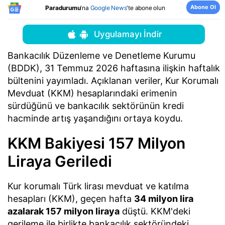
Abone Ol
Paradurumu
'na
Google News
'te abone olun
Uygulamayı İndir
Bankacılık Düzenleme ve Denetleme Kurumu
(BDDK), 31 Temmuz 2026 haftasına ilişkin haftalık
bültenini yayımladı. Açıklanan veriler, Kur Korumalı
Mevduat (KKM) hesaplarındaki erimenin
sürdüğünü ve bankacılık sektörünün kredi
hacminde artış yaşandığını ortaya koydu.
KKM Bakiyesi 157 Milyon
Liraya Geriledi
Kur korumalı Türk lirası mevduat ve katılma
hesapları (KKM), geçen hafta
34 milyon lira
azalarak 157 milyon liraya
düştü. KKM'deki
gerileme ile birlikte bankacılık sektöründeki