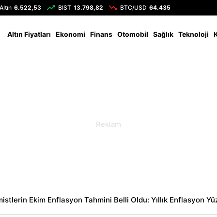
Altın
6.522,53
BIST
13.798,82
BTC/USD
64.435
Altın Fiyatları
Ekonomi
Finans
Otomobil
Sağlık
Teknoloji
stlerin Ekim Enflasyon Tahmini Belli Oldu: Yıllık Enflasyon Yü