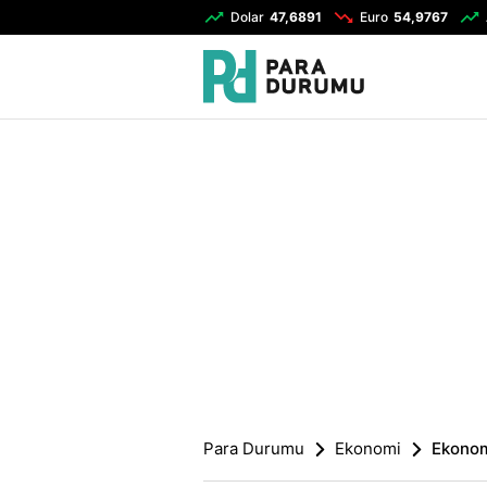
Dolar
47,6891
Euro
54,9767
Para Durumu
Ekonomi
Ekonomi