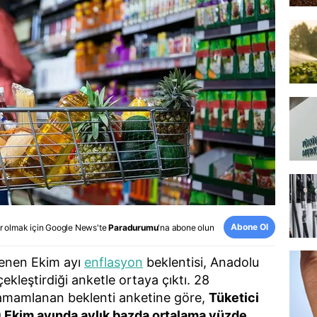
Abone Ol
r olmak için
Google News
'te
Paradurumu
'na abone olun
lenen Ekim ayı
enflasyon
beklentisi, Anadolu
ekleştirdiği anketle ortaya çıktı. 28
tamamlanan beklenti anketine göre,
Tüketici
) Ekim ayında aylık bazda ortalama yüzde