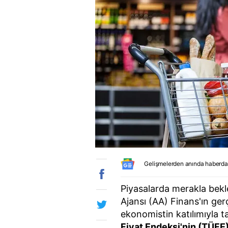
Gelişmelerden anında haberda
Piyasalarda merakla bek
Ajansı (AA) Finans'ın gerç
ekonomistin katılımıyla 
Fiyat Endeksi'nin (TÜFE