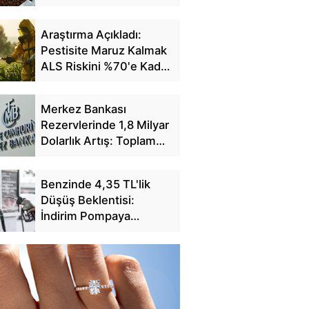
Fiyatlarını Açıkladı
Araştırma Açıkladı:
Pestisite Maruz Kalmak
ALS Riskini %70'e Kadar
Artırıyor
Merkez Bankası
Rezervlerinde 1,8 Milyar
Dolarlık Artış: Toplam
Rezerv 164,4 Milyar
Dolar Oldu
Benzinde 4,35 TL'lik
Düşüş Beklentisi:
İndirim Pompaya
Yansıyacak mı?