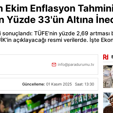
 Ekim Enflasyon Tahmini 
on Yüzde 33'ün Altına İne
i sonuçlandı: TÜFE'nin yüzde 2,69 artması b
K’in açıklayacağı resmi verilerde. İşte Eko
info@paradurumu.tv
Güncelleme:
01 Kasım 2025 Saat: 13:30