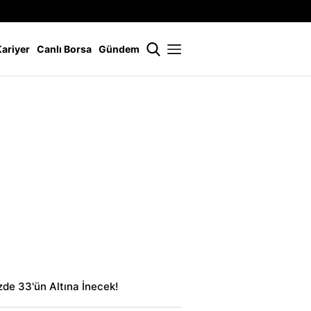
İstanbul
21 °
Kariyer
Canlı Borsa
Gündem
zde 33'ün Altına İnecek!