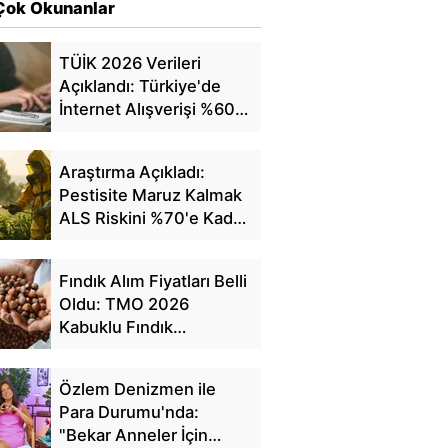
Çok Okunanlar
TÜİK 2026 Verileri
Açıklandı: Türkiye'de
İnternet Alışverişi %60'a
Ulaştı
Araştırma Açıkladı:
Pestisite Maruz Kalmak
ALS Riskini %70'e Kadar
Artırıyor
Fındık Alım Fiyatları Belli
Oldu: TMO 2026
Kabuklu Fındık
Fiyatlarını Açıkladı
Özlem Denizmen ile
Para Durumu'nda:
"Bekar Anneler İçin