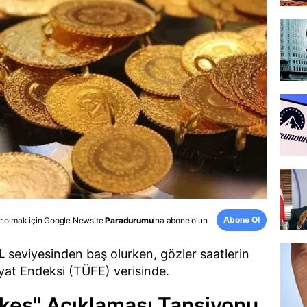
Abone Ol
r olmak için
Google News
'te
Paradurumu
'na abone olun
L
seviyesinden baş olurken, gözler saatlerin
iyat Endeksi (TÜFE) verisinde.
şkes" Açıklaması Tansiyonu