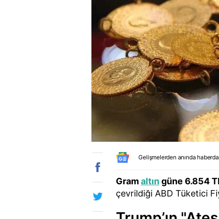
Gelişmelerden anında haberda
Gram
altın
güne 6.854 T
çevrildiği ABD Tüketici F
Trump’ın "Ate