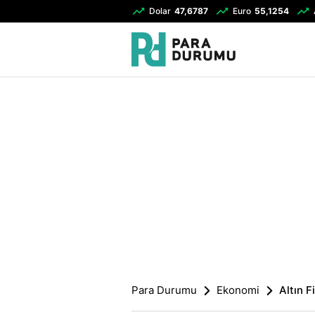
Dolar
47,6787
Euro
55,1254
Para Durumu
Ekonomi
Altın F