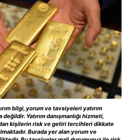
rım bilgi, yorum ve tavsiyeleri yatırım
değildir. Yatırım danışmanlığı hizmeti,
dan kişilerin risk ve getiri tercihleri dikkate
ulmaktadır. Burada yer alan yorum ve
liktedir. Bu tavsiyeler mali durumunuz ile risk