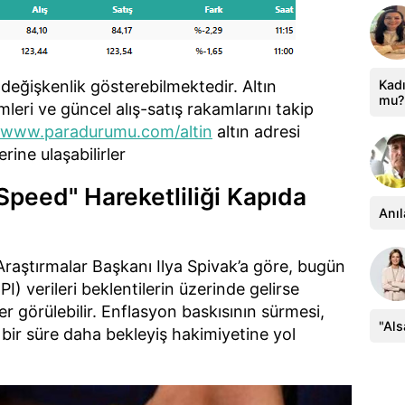
ak değişkenlik gösterebilmektedir. Altın
Kadı
mu?
imleri ve güncel alış-satış rakamlarını takip
//www.paradurumu.com/altin
altın adresi
erine ulaşabilirler
peed" Hareketliliği Kapıda
Anıl
Araştırmalar Başkanı Ilya Spivak’a göre, bugün
) verileri beklentilerin üzerinde gelirse
er görülebilir. Enflasyon baskısının sürmesi,
"Al
 bir süre daha bekleyiş hakimiyetine yol