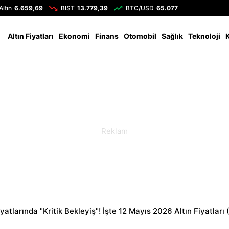
Altın
6.659,69
BIST
13.779,39
BTC/USD
65.077
Altın Fiyatları
Ekonomi
Finans
Otomobil
Sağlık
Teknoloji
iyatlarında "Kritik Bekleyiş"! İşte 12 Mayıs 2026 Altın Fiyatları