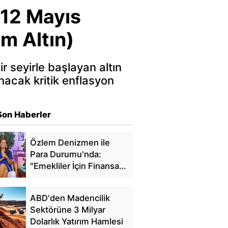
e 12 Mayıs
ım Altın)
ir seyirle başlayan altın
acak kritik enflasyon
Son Haberler
Özlem Denizmen ile
Para Durumu'nda:
"Emekliler İçin Finansal
Özgürlük"
ABD'den Madencilik
Sektörüne 3 Milyar
Dolarlık Yatırım Hamlesi