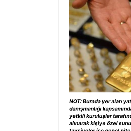
NOT: Burada yer alan yatı
danışmanlığı kapsamında 
yetkili kuruluşlar tarafın
alınarak kişiye özel sun
tavsiyeler ise genel nite