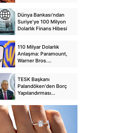
Dünya Bankası'ndan
Suriye'ye 100 Milyon
Dolarlık Finans Hibesi
110 Milyar Dolarlık
Anlaşma: Paramount,
Warner Bros.
Discovery'yi Satın Alıyor
TESK Başkanı
Palandöken'den Borç
Yapılandırması
Açıklaması: 25 Günde
228 Bin Başvuru