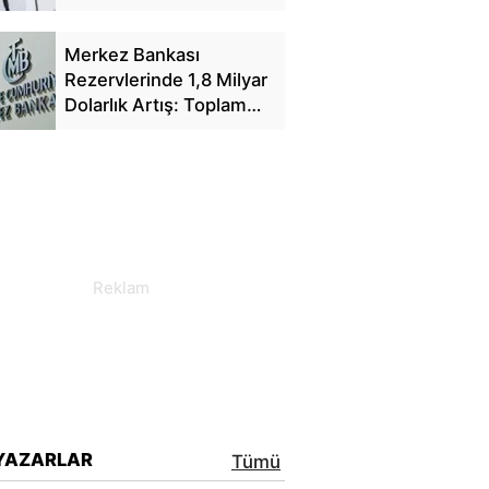
Yansıyacak mı?
Merkez Bankası
Rezervlerinde 1,8 Milyar
Dolarlık Artış: Toplam
Rezerv 164,4 Milyar
Dolar Oldu
YAZARLAR
Tümü