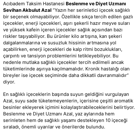
Acıbadem Taksim Hastanesi
Beslenme ve Diyet Uzmanı
Sevihan Akbulut Azal
“Yazın her serinletici içecek sağlıklı
bir seçenek olmayabiliyor. Özellikle sıkça tercih edilen gazlı
içecekler, enerji içecekleri, aşırı şekerli hazır meyve suları
ve yüksek kafein içeren içecekler sağlık açısından bazı
riskler taşıyabiliyor. Bu ürünler kilo artışına, kan şekeri
dalgalanmalarına ve susuzluk hissinin artmasına yol
açabilirken, enerji içecekleri de kalp ritmi bozuklukları,
çarpıntı ve tansiyon problemlerini tetikleyebiliyor. Bu
nedenle mutlaka sağlıklı içecekler tercih edilmeli ancak
tüketimlerinde aşırıya kaçılmamalıdır. Kronik hastalığı olan
bireyler ise içecek seçiminde daha dikkatli davranmalıdır”
diyor.
En sağlıklı içeceklerin başında suyun geldiğini vurgulayan
Azal, suyu sade tüketemeyenlerin, içerisine çeşitli aromatik
besinler ekleyerek içimini kolaylaştırabileceklerini belirtiyor.
Beslenme ve Diyet Uzmanı Azal, yaz aylarında hem
serinleten hem de sağlıklı yaşamı destekleyen 10 içeceği
sıraladı, önemli uyarılar ve önerilerde bulundu.