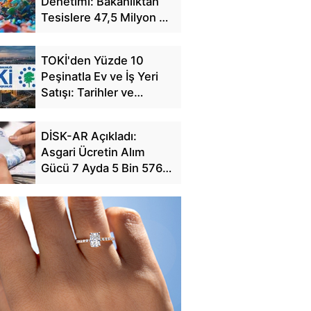
Denetimi: Bakanlıktan
Tesislere 47,5 Milyon TL
Ceza
TOKİ'den Yüzde 10
Peşinatla Ev ve İş Yeri
Satışı: Tarihler ve
Başvuru Detayları
DİSK-AR Açıkladı:
Asgari Ücretin Alım
Gücü 7 Ayda 5 Bin 576
TL Eridi