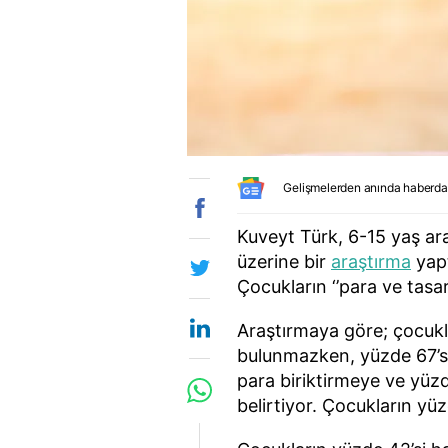
Gelişmelerden anında haberda
Kuveyt Türk, 6-15 yaş ar
üzerine bir
araştırma
yapt
Çocukların ‘’para ve tasarr
Araştırmaya göre; çocuk
bulunmazken, yüzde 67’si 
para biriktirmeye ve yüzd
belirtiyor. Çocukların yüz