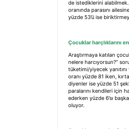
de istediklerini alabilm
oranında parasını ailesin
yüzde 53’ü ise biriktirmey
Çocuklar harçlıklarını e
Araştırmaya katılan çocuk
nelere harcıyorsun?” sor
tüketimi/yiyecek yanıtını
oranı yüzde 81 iken, kırt
diyenler ise yüzde 51 şek
paralarını kendileri için 
ederken yüzde 6’sı başkal
oluyor.