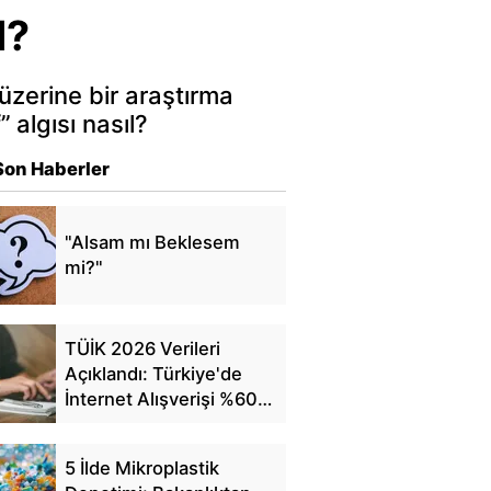
l?
 üzerine bir araştırma
 algısı nasıl?
Son Haberler
"Alsam mı Beklesem
mi?"
TÜİK 2026 Verileri
Açıklandı: Türkiye'de
İnternet Alışverişi %60'a
Ulaştı
5 İlde Mikroplastik