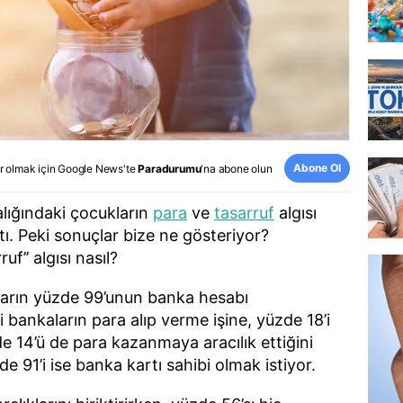
Abone Ol
r olmak için
Google News
'te
Paradurumu
'na abone olun
alığındaki çocukların
para
ve
tasarruf
algısı
ı. Peki sonuçlar bize ne gösteriyor?
uf’’ algısı nasıl?
ların yüzde 99’unun banka hesabı
bankaların para alıp verme işine, yüzde 18’i
e 14’ü de para kazanmaya aracılık ettiğini
de 91’i ise banka kartı sahibi olmak istiyor.