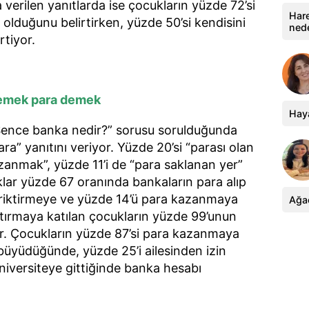
verilen yanıtlarda ise çocukların yüzde 72’si
Hare
 olduğunu belirtirken, yüzde 50’si kendisini
ned
irtiyor.
demek para demek
Haya
ence banka nedir?” sorusu sorulduğunda
ra” yanıtını veriyor. Yüzde 20’si “parası olan
azanmak”, yüzde 11’i de “para saklanan yer”
klar yüzde 67 oranında bankaların para alıp
biriktirmeye ve yüzde 14’ü para kazanmaya
Ağa
aştırmaya katılan çocukların yüzde 99’unun
. Çocukların yüzde 87’si para kazanmaya
büyüdüğünde, yüzde 25’i ailesinden izin
niversiteye gittiğinde banka hesabı
.