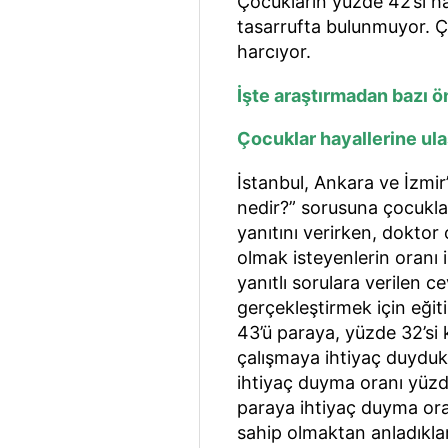
Çocukların yüzde 42’si har
tasarrufta bulunmuyor. Ço
harcıyor.
İşte araştırmadan bazı ö
Çocuklar hayallerine ul
İstanbul, Ankara ve İzmi
nedir?” sorusuna çocukla
yanıtını verirken, doktor
olmak isteyenlerin oranı 
yanıtlı sorulara verilen c
gerçekleştirmek için eği
43’ü paraya, yüzde 32’si
çalışmaya ihtiyaç duydukl
ihtiyaç duyma oranı yüz
paraya ihtiyaç duyma ora
sahip olmaktan anladıklar