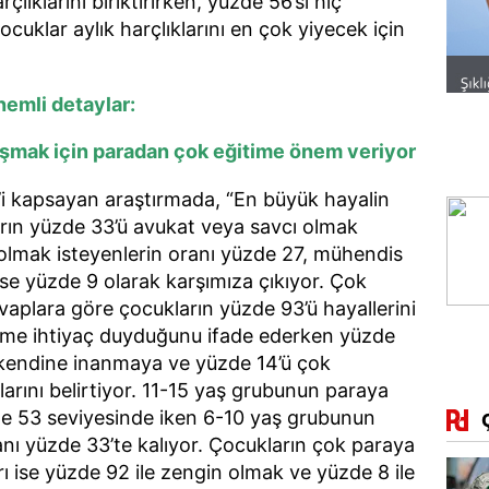
çlıklarını biriktirirken, yüzde 56’sı hiç
cuklar aylık harçlıklarını en çok yiyecek için
nemli detaylar:
aşmak için paradan çok eğitime önem veriyor
r’i kapsayan araştırmada, “En büyük hayalin
rın yüzde 33’ü avukat veya savcı olmak
 olmak isteyenlerin oranı yüzde 27, mühendis
ise yüzde 9 olarak karşımıza çıkıyor. Çok
evaplara göre çocukların yüzde 93’ü hayallerini
time ihtiyaç duyduğunu ifade ederken yüzde
 kendine inanmaya ve yüzde 14’ü çok
arını belirtiyor. 11-15 yaş grubunun paraya
de 53 seviyesinde iken 6-10 yaş grubunun
nı yüzde 33’te kalıyor. Çocukların çok paraya
ı ise yüzde 92 ile zengin olmak ve yüzde 8 ile