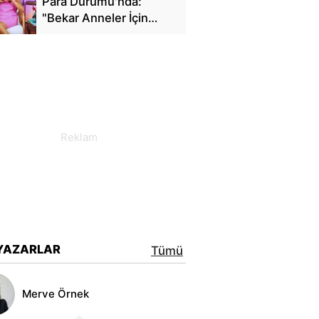
Para Durumu'nda:
"Bekar Anneler İçin
Finansal Özgürlük"
YAZARLAR
Tümü
Merve Örnek