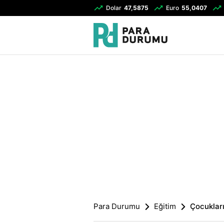
Dolar
47,5875
Euro
55,0407
Para Durumu
Eğitim
Çocukları