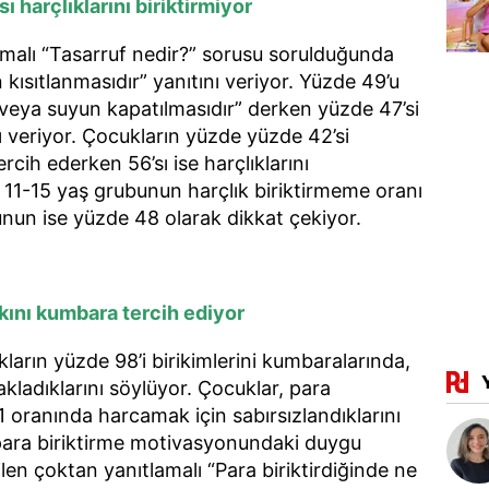
ı harçlıklarını biriktirmiyor
malı “Tasarruf nedir?” sorusu sorulduğunda
 kısıtlanmasıdır” yanıtını veriyor. Yüzde 49’u
 veya suyun kapatılmasıdır” derken yüzde 47’si
nı veriyor. Çocukların yüzde yüzde 42’si
tercih ederken 56’sı ise harçlıklarını
r. 11-15 yaş grubunun harçlık biriktirmeme oranı
nun ise yüzde 48 olarak dikkat çekiyor.
ını kumbara tercih ediyor
ların yüzde 98’i birikimlerini kumbaralarında,
akladıklarını söylüyor. Çocuklar, para
81 oranında harcamak için sabırsızlandıklarını
para biriktirme motivasyonundaki duygu
en çoktan yanıtlamalı “Para biriktirdiğinde ne