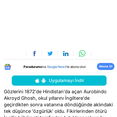
Abone Ol
Paradurumu
'na
Google News
'te abone olun
Uygulamayı İndir
Gözlerini 1872'de Hindistan'da açan Aurobindo
Akroyd Ghosh, okul yıllarını İngiltere'de
geçirdikten sonra vatanına döndüğünde aklındaki
tek düşünce 'özgürlük' oldu. Fikirlerinden ötürü