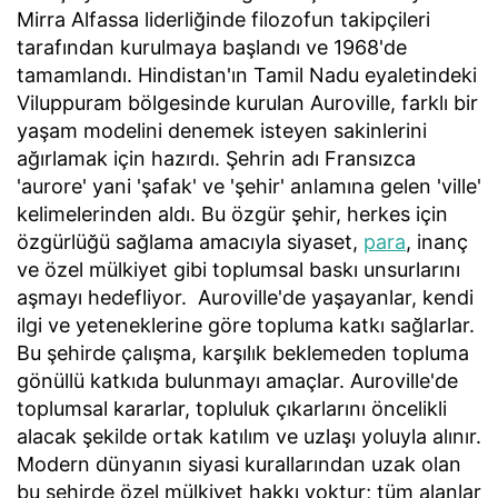
Mirra Alfassa liderliğinde filozofun takipçileri
tarafından kurulmaya başlandı ve 1968'de
tamamlandı. Hindistan'ın Tamil Nadu eyaletindeki
Viluppuram bölgesinde kurulan Auroville, farklı bir
yaşam modelini denemek isteyen sakinlerini
ağırlamak için hazırdı. Şehrin adı Fransızca
'aurore' yani 'şafak' ve 'şehir' anlamına gelen 'ville'
kelimelerinden aldı. Bu özgür şehir, herkes için
özgürlüğü sağlama amacıyla siyaset,
para
, inanç
ve özel mülkiyet gibi toplumsal baskı unsurlarını
aşmayı hedefliyor. Auroville'de yaşayanlar, kendi
ilgi ve yeteneklerine göre topluma katkı sağlarlar.
Bu şehirde çalışma, karşılık beklemeden topluma
gönüllü katkıda bulunmayı amaçlar. Auroville'de
toplumsal kararlar, topluluk çıkarlarını öncelikli
alacak şekilde ortak katılım ve uzlaşı yoluyla alınır.
Modern dünyanın siyasi kurallarından uzak olan
bu şehirde özel mülkiyet hakkı yoktur; tüm alanlar