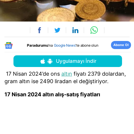
Abone Ol
Paradurumu
'na
Google News
'te abone olun
Uygulamayı İndir
17 Nisan 2024’de ons
altın
fiyatı 2379 dolardan,
gram altın ise 2490 liradan el değiştiriyor.
17 Nisan 2024 altın alış-satış fiyatları