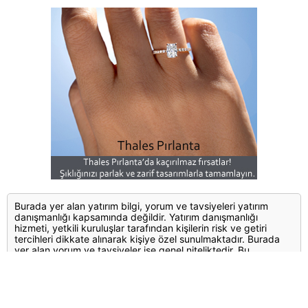
Burada yer alan yatırım bilgi, yorum ve tavsiyeleri yatırım
danışmanlığı kapsamında değildir. Yatırım danışmanlığı
hizmeti, yetkili kuruluşlar tarafından kişilerin risk ve getiri
tercihleri dikkate alınarak kişiye özel sunulmaktadır. Burada
yer alan yorum ve tavsiyeler ise genel niteliktedir. Bu
tavsiyeler mali durumunuz ile risk ve getiri tercihlerinize uygun
olmayabilir. Bu nedenle, sadece burada yer alan bilgilere
dayanılarak yatırım kararı verilmesi beklentilerinize uygun
sonuçlar doğurmayabilir.