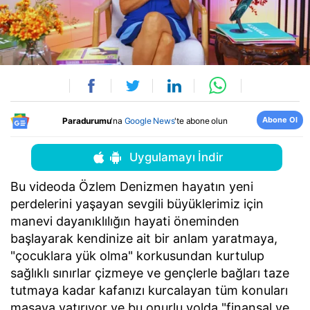
Abone Ol
Paradurumu
'na
Google News
'te abone olun
Uygulamayı İndir
Bu videoda Özlem Denizmen hayatın yeni
perdelerini yaşayan sevgili büyüklerimiz için
manevi dayanıklılığın hayati öneminden
başlayarak kendinize ait bir anlam yaratmaya,
"çocuklara yük olma" korkusundan kurtulup
sağlıklı sınırlar çizmeye ve gençlerle bağları taze
tutmaya kadar kafanızı kurcalayan tüm konuları
masaya yatırıyor ve bu onurlu yolda "finansal ve