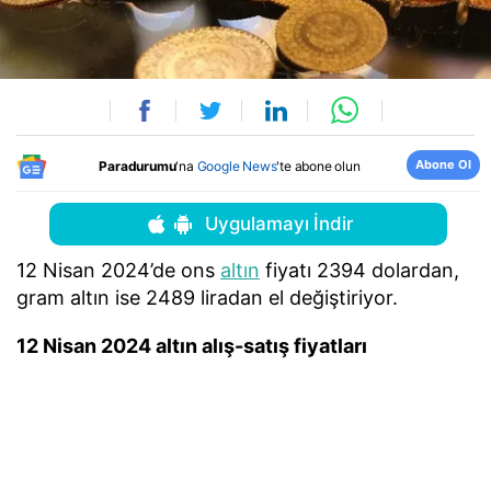
Abone Ol
Paradurumu
'na
Google News
'te abone olun
Uygulamayı İndir
12 Nisan 2024’de ons
altın
fiyatı 2394 dolardan,
gram altın ise 2489 liradan el değiştiriyor.
12 Nisan 2024 altın alış-satış fiyatları