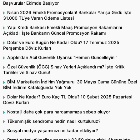
Başvurular Ekimde Başlıyor
Nisan 2026 Emekli Promosyonları! Bankalar Yarışa Girdi: İşte
31.000 TL’ye Varan Ödeme Listesi
Yapı Kredi Bankası Emekli Maaş Promosyon Rakamlarını
Açıkladı: İşte Bankanın Güncel Promosyon Rakamı
Dolar ve Euro Bugün Ne Kadar Oldu? 17 Temmuz 2025
Perşembe Döviz Kurları
Apple'dan Acil Güvenlik Uyarısı: "Hemen Güncelleyin!"
Özel Güvenlik (ÖGG) Sınav Yerleri Açıklandı mı? İşte Kritik
Tarihler ve Sınav Günü!
BİM Marketlerin İndirim Yağmuru: 30 Mayıs Cuma Gününe Özel
BİM İndirim Kataloğunda Yok Yok
Dolar Ne Kadar? Euro Kaç TL Oldu? 10 Şubat 2025 Pazartesi
Döviz Kurları
Nostalji daha çok para harcamamıza sebep oluyor
Tükenmişlik sendromu nedir, nasıl kurtuluruz?
Sosyal medya yaşamınızı ne kadar etkiliyor?
Brent petrol yükselişe geçerek 83,50 dolar oldu! Akaryakıta