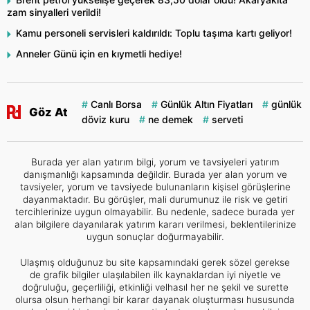
zam sinyalleri verildi!
Kamu personeli servisleri kaldırıldı: Toplu taşıma kartı geliyor!
Anneler Günü için en kıymetli hediye!
Canlı Borsa
Günlük Altın Fiyatları
günlük
Göz At
döviz kuru
ne demek
serveti
Burada yer alan yatırım bilgi, yorum ve tavsiyeleri yatırım
danışmanlığı kapsamında değildir. Burada yer alan yorum ve
tavsiyeler, yorum ve tavsiyede bulunanların kişisel görüşlerine
dayanmaktadır. Bu görüşler, mali durumunuz ile risk ve getiri
tercihlerinize uygun olmayabilir. Bu nedenle, sadece burada yer
alan bilgilere dayanılarak yatırım kararı verilmesi, beklentilerinize
uygun sonuçlar doğurmayabilir.
Ulaşmış olduğunuz bu site kapsamındaki gerek sözel gerekse
de grafik bilgiler ulaşılabilen ilk kaynaklardan iyi niyetle ve
doğruluğu, geçerliliği, etkinliği velhasıl her ne şekil ve surette
olursa olsun herhangi bir karar dayanak oluşturması hususunda