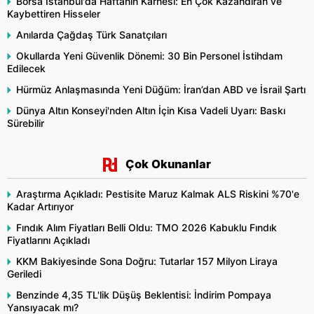
Borsa İstanbul'da Haftanın Karnesi: En Çok Kazandıran ve
Kaybettiren Hisseler
Anılarda Çağdaş Türk Sanatçıları
Okullarda Yeni Güvenlik Dönemi: 30 Bin Personel İstihdam
Edilecek
Hürmüz Anlaşmasında Yeni Düğüm: İran’dan ABD ve İsrail Şartı
Dünya Altın Konseyi'nden Altın İçin Kısa Vadeli Uyarı: Baskı
Sürebilir
Çok Okunanlar
Araştırma Açıkladı: Pestisite Maruz Kalmak ALS Riskini %70'e
Kadar Artırıyor
Fındık Alım Fiyatları Belli Oldu: TMO 2026 Kabuklu Fındık
Fiyatlarını Açıkladı
KKM Bakiyesinde Sona Doğru: Tutarlar 157 Milyon Liraya
Geriledi
Benzinde 4,35 TL'lik Düşüş Beklentisi: İndirim Pompaya
Yansıyacak mı?