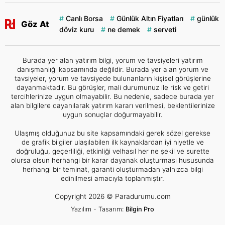
Canlı Borsa
Günlük Altın Fiyatları
günlük
Göz At
döviz kuru
ne demek
serveti
Burada yer alan yatırım bilgi, yorum ve tavsiyeleri yatırım
danışmanlığı kapsamında değildir. Burada yer alan yorum ve
tavsiyeler, yorum ve tavsiyede bulunanların kişisel görüşlerine
dayanmaktadır. Bu görüşler, mali durumunuz ile risk ve getiri
tercihlerinize uygun olmayabilir. Bu nedenle, sadece burada yer
alan bilgilere dayanılarak yatırım kararı verilmesi, beklentilerinize
uygun sonuçlar doğurmayabilir.
Ulaşmış olduğunuz bu site kapsamındaki gerek sözel gerekse
de grafik bilgiler ulaşılabilen ilk kaynaklardan iyi niyetle ve
doğruluğu, geçerliliği, etkinliği velhasıl her ne şekil ve surette
olursa olsun herhangi bir karar dayanak oluşturması hususunda
herhangi bir teminat, garanti oluşturmadan yalnızca bilgi
edinilmesi amacıyla toplanmıştır.
Copyright 2026 © Paradurumu.com
Yazılım - Tasarım:
Bilgin Pro