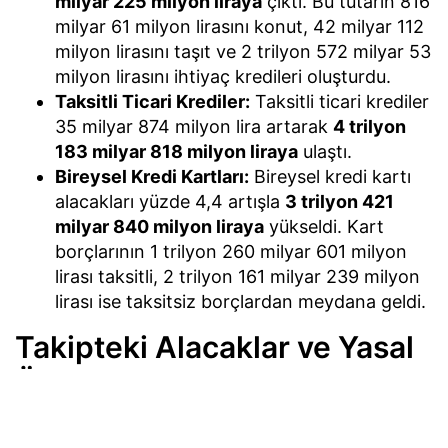
milyar 225 milyon liraya
çıktı. Bu tutarın 816
milyar 61 milyon lirasını konut, 42 milyar 112
milyon lirasını taşıt ve 2 trilyon 572 milyar 53
milyon lirasını ihtiyaç kredileri oluşturdu.
Taksitli Ticari Krediler:
Taksitli ticari krediler
35 milyar 874 milyon lira artarak
4 trilyon
183 milyar 818 milyon liraya
ulaştı.
Bireysel Kredi Kartları:
Bireysel kredi kartı
alacakları yüzde 4,4 artışla
3 trilyon 421
milyar 840 milyon liraya
yükseldi. Kart
borçlarının 1 trilyon 260 milyar 601 milyon
lirası taksitli, 2 trilyon 161 milyar 239 milyon
lirası ise taksitsiz borçlardan meydana geldi.
Takipteki Alacaklar ve Yasal
Öz Kaynaklar
Bankacılık sektörünün takipteki alacakları 31