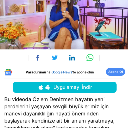
Abone Ol
Paradurumu
'na
Google News
'te abone olun
Uygulamayı İndir
Bu videoda Özlem Denizmen hayatın yeni
perdelerini yaşayan sevgili büyüklerimiz için
manevi dayanıklılığın hayati öneminden
başlayarak kendinize ait bir anlam yaratmaya,
"çocuklara yük olma" korkusundan kurtulup