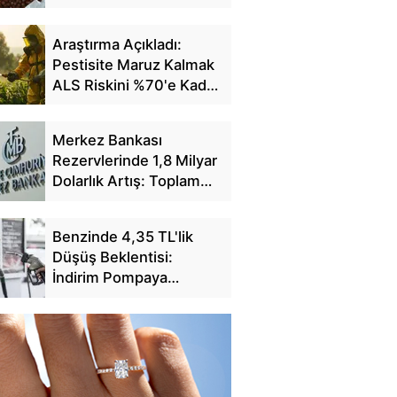
Fiyatlarını Açıkladı
Araştırma Açıkladı:
Pestisite Maruz Kalmak
ALS Riskini %70'e Kadar
Artırıyor
Merkez Bankası
Rezervlerinde 1,8 Milyar
Dolarlık Artış: Toplam
Rezerv 164,4 Milyar
Dolar Oldu
Benzinde 4,35 TL'lik
Düşüş Beklentisi:
İndirim Pompaya
Yansıyacak mı?