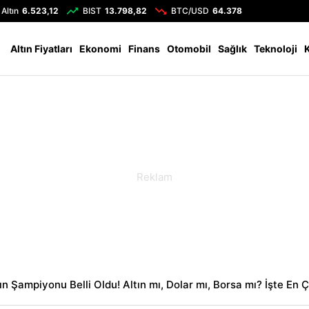
Altın
6.523,12
BIST
13.798,82
BTC/USD
64.378
Altın Fiyatları
Ekonomi
Finans
Otomobil
Sağlık
Teknoloji
n Şampiyonu Belli Oldu! Altın mı, Dolar mı, Borsa mı? İşte En 