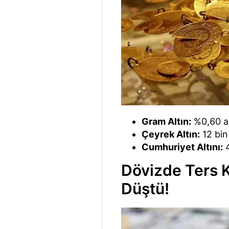
Gram Altın:
%0,60 ar
Çeyrek Altın:
12 bin
Cumhuriyet Altını:
4
Dövizde Ters K
Düştü!