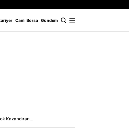
İstanbul
21 °
Kariyer
Canlı Borsa
Gündem
Çok Kazandıran...