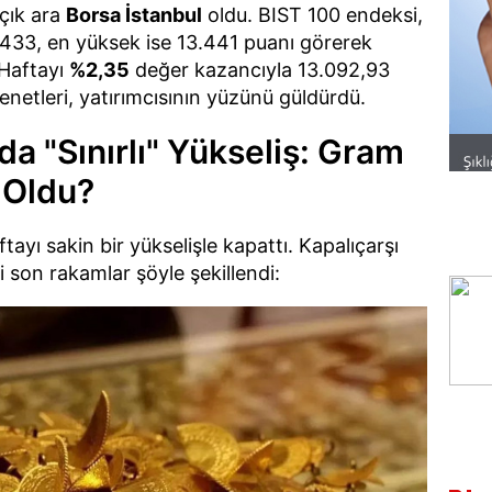
çık ara
Borsa İstanbul
oldu. BIST 100 endeksi,
.433, en yüksek ise 13.441 puanı görerek
. Haftayı
%2,35
değer kazancıyla 13.092,93
netleri, yatırımcısının yüzünü güldürdü.
nda "Sınırlı" Yükseliş: Gram
 Oldu?
ftayı sakin bir yükselişle kapattı. Kapalıçarşı
i son rakamlar şöyle şekillendi: