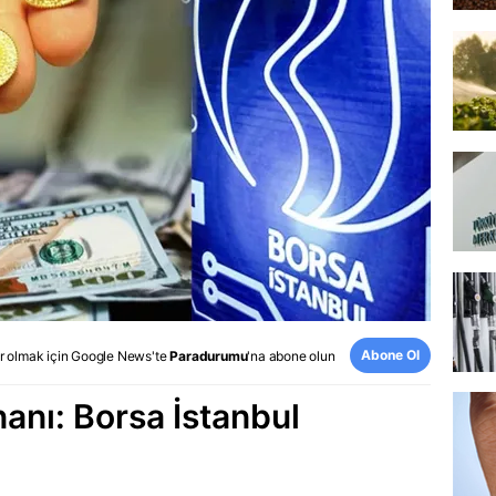
Abone Ol
r olmak için
Google News
'te
Paradurumu
'na abone olun
anı: Borsa İstanbul