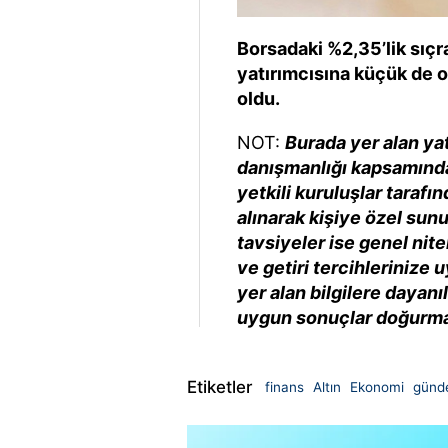
Borsadaki %2,35’lik sıçr
yatırımcısına küçük de ol
oldu.
NOT:
Burada yer alan yat
danışmanlığı kapsamında 
yetkili kuruluşlar tarafın
alınarak kişiye özel sun
tavsiyeler ise genel nite
ve getiri tercihlerinize
yer alan bilgilere dayanı
uygun sonuçlar doğurmay
Etiketler
finans
Altın
Ekonomi
günd