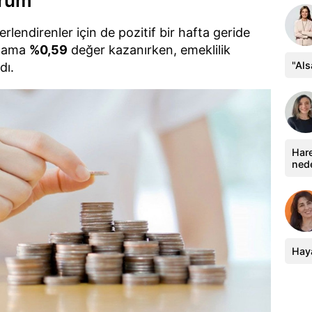
urum
erlendirenler için de pozitif bir hafta geride
talama
%0,59
değer kazanırken, emeklilik
"Al
dı.
Hare
ned
Haya