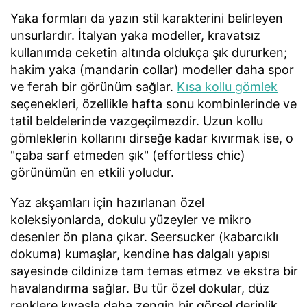
Yaka formları da yazın stil karakterini belirleyen
unsurlardır. İtalyan yaka modeller, kravatsız
kullanımda ceketin altında oldukça şık dururken;
hakim yaka (mandarin collar) modeller daha spor
ve ferah bir görünüm sağlar.
Kısa kollu gömlek
seçenekleri, özellikle hafta sonu kombinlerinde ve
tatil beldelerinde vazgeçilmezdir. Uzun kollu
gömleklerin kollarını dirseğe kadar kıvırmak ise, o
"çaba sarf etmeden şık" (effortless chic)
görünümün en etkili yoludur.
Yaz akşamları için hazırlanan özel
koleksiyonlarda, dokulu yüzeyler ve mikro
desenler ön plana çıkar. Seersucker (kabarcıklı
dokuma) kumaşlar, kendine has dalgalı yapısı
sayesinde cildinize tam temas etmez ve ekstra bir
havalandırma sağlar. Bu tür özel dokular, düz
renklere kıyasla daha zengin bir görsel derinlik