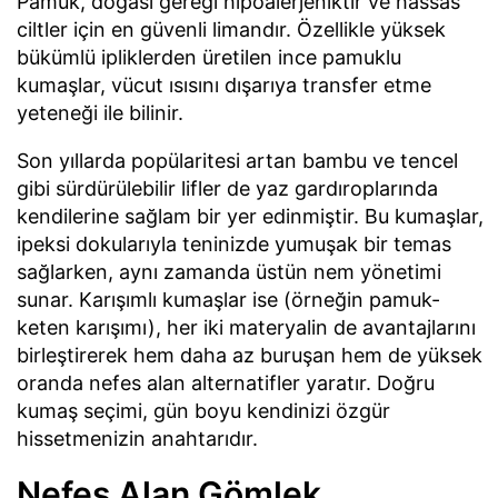
Pamuk, doğası gereği hipoalerjeniktir ve hassas
ciltler için en güvenli limandır. Özellikle yüksek
bükümlü ipliklerden üretilen ince pamuklu
kumaşlar, vücut ısısını dışarıya transfer etme
yeteneği ile bilinir.
Son yıllarda popülaritesi artan bambu ve tencel
gibi sürdürülebilir lifler de yaz gardıroplarında
kendilerine sağlam bir yer edinmiştir. Bu kumaşlar,
ipeksi dokularıyla teninizde yumuşak bir temas
sağlarken, aynı zamanda üstün nem yönetimi
sunar. Karışımlı kumaşlar ise (örneğin pamuk-
keten karışımı), her iki materyalin de avantajlarını
birleştirerek hem daha az buruşan hem de yüksek
oranda nefes alan alternatifler yaratır. Doğru
kumaş seçimi, gün boyu kendinizi özgür
hissetmenizin anahtarıdır.
Nefes Alan Gömlek