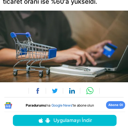
ticaret oranı ise %60'a yükseldi.
Abone Ol
Paradurumu
'na
Google News
'te abone olun
Uygulamayı İndir