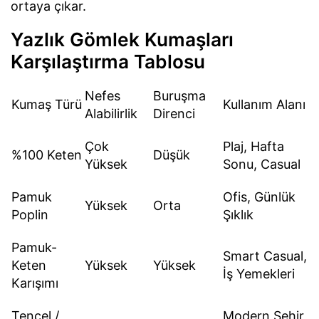
ortaya çıkar.
Yazlık Gömlek Kumaşları
Karşılaştırma Tablosu
Nefes
Buruşma
Kumaş Türü
Kullanım Alanı
Alabilirlik
Direnci
Çok
Plaj, Hafta
%100 Keten
Düşük
Yüksek
Sonu, Casual
Pamuk
Ofis, Günlük
Yüksek
Orta
Poplin
Şıklık
Pamuk-
Smart Casual,
Keten
Yüksek
Yüksek
İş Yemekleri
Karışımı
Tencel /
Modern Şehir