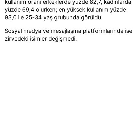
kullanım oranı erkeklerde yüzde 82,7, kadınlarda
yüzde 69,4 olurken; en yüksek kullanım yüzde
93,0 ile 25-34 yaş grubunda görüldü.
Sosyal medya ve mesajlaşma platformlarında ise
zirvedeki isimler değişmedi:
WhatsApp:
%90,0 kullanım oranı ile ilk sırada
yer aldı (Erkekler %92,5 / Kadınlar %87,6).
YouTube:
%77,6 kullanım oranı ile ikinci
sırada (Erkekler %80,1 / Kadınlar %75,0).
Instagram:
%71,1 kullanım oranı ile üçüncü
sırada (Erkekler %71,9 / Kadınlar %70,2).
Akıllı Cihazlar ve Satın Alma
Kriterleri
Evlerde internet bağlantılı cihaz kullanımı