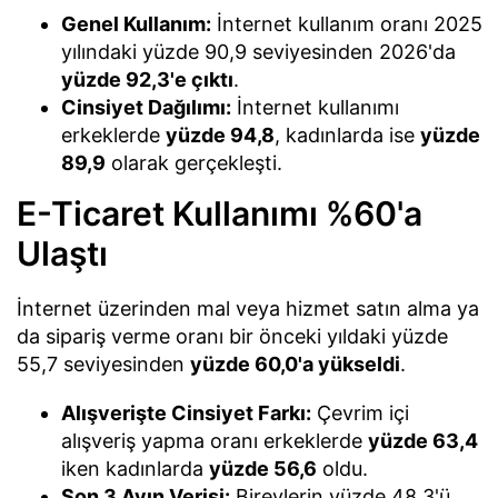
Genel Kullanım:
İnternet kullanım oranı 2025
yılındaki yüzde 90,9 seviyesinden 2026'da
yüzde 92,3'e çıktı
.
Cinsiyet Dağılımı:
İnternet kullanımı
erkeklerde
yüzde 94,8
, kadınlarda ise
yüzde
89,9
olarak gerçekleşti.
E-Ticaret Kullanımı %60'a
Ulaştı
İnternet üzerinden mal veya hizmet satın alma ya
da sipariş verme oranı bir önceki yıldaki yüzde
55,7 seviyesinden
yüzde 60,0'a yükseldi
.
Alışverişte Cinsiyet Farkı:
Çevrim içi
alışveriş yapma oranı erkeklerde
yüzde 63,4
iken kadınlarda
yüzde 56,6
oldu.
Son 3 Ayın Verisi:
Bireylerin yüzde 48,3'ü