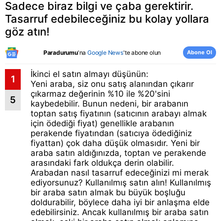
Sadece biraz bilgi ve çaba gerektirir.
Tasarruf edebileceğiniz bu kolay yollara
göz atın!
Abone Ol
Paradurumu
'na
Google News
'te abone olun
İkinci el satın almayı düşünün:
1
Yeni araba, siz onu satış alanından çıkarır
çıkarmaz değerinin %10 ile %20'sini
5
kaybedebilir. Bunun nedeni, bir arabanın
toptan satış fiyatının (satıcının arabayı almak
için ödediği fiyat) genellikle arabanın
perakende fiyatından (satıcıya ödediğiniz
fiyattan) çok daha düşük olmasıdır. Yeni bir
araba satın aldığınızda, toptan ve perakende
arasındaki fark oldukça derin olabilir.
Arabadan nasıl tasarruf edeceğinizi mi merak
ediyorsunuz? Kullanılmış satın alın! Kullanılmış
bir araba satın almak bu büyük boşluğu
doldurabilir, böylece daha iyi bir anlaşma elde
edebilirsiniz. Ancak kullanılmış bir araba satın