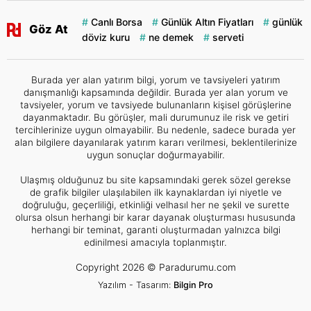
Canlı Borsa
Günlük Altın Fiyatları
günlük
Göz At
döviz kuru
ne demek
serveti
Burada yer alan yatırım bilgi, yorum ve tavsiyeleri yatırım
danışmanlığı kapsamında değildir. Burada yer alan yorum ve
tavsiyeler, yorum ve tavsiyede bulunanların kişisel görüşlerine
dayanmaktadır. Bu görüşler, mali durumunuz ile risk ve getiri
tercihlerinize uygun olmayabilir. Bu nedenle, sadece burada yer
alan bilgilere dayanılarak yatırım kararı verilmesi, beklentilerinize
uygun sonuçlar doğurmayabilir.
Ulaşmış olduğunuz bu site kapsamındaki gerek sözel gerekse
de grafik bilgiler ulaşılabilen ilk kaynaklardan iyi niyetle ve
doğruluğu, geçerliliği, etkinliği velhasıl her ne şekil ve surette
olursa olsun herhangi bir karar dayanak oluşturması hususunda
herhangi bir teminat, garanti oluşturmadan yalnızca bilgi
edinilmesi amacıyla toplanmıştır.
Copyright 2026 © Paradurumu.com
Yazılım - Tasarım:
Bilgin Pro